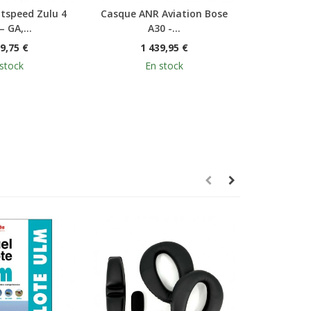
tspeed Zulu 4
Casque ANR Aviation Bose
Casque avi
 GA,...
A30 -...
H
9,75 €
1 439,95 €
4
stock
En stock
Dis