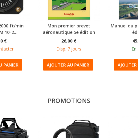
2000 ft/min
Mon premier brevet
Manuel du pi
M 10-2...
aéronautique 5e édition
éd
00 €
26,00 €
45
ntacter
Disp. 7 jours
En 
U PANIER
AJOUTER AU PANIER
AJOUTER 
PROMOTIONS