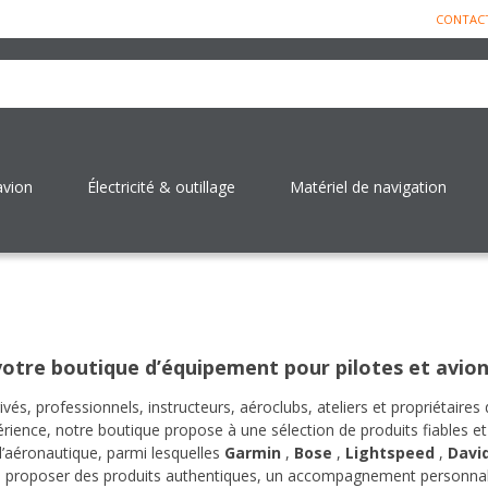
CONTAC
avion
Électricité & outillage
Matériel de navigation
 votre boutique d’équipement pour pilotes et avion
és, professionnels, instructeurs, aéroclubs, ateliers et propriétaires
érience, notre boutique propose à une sélection de produits fiables e
’aéronautique, parmi lesquelles
Garmin
,
Bose
,
Lightspeed
,
David
de proposer des produits authentiques, un accompagnement personnali