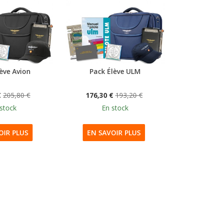
ève Avion
Pack Élève ULM
Bundle v
Des
€
205,80 €
176,30 €
193,20 €
127,8
stock
En stock
E
OIR PLUS
EN SAVOIR PLUS
EN S