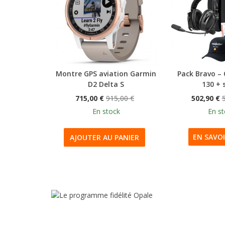
Montre GPS aviation Garmin
Pack Bravo –
D2 Delta S
130 + s
715,00 €
915,00 €
502,90 €
En stock
En s
EN SAVOI
AJOUTER AU PANIER