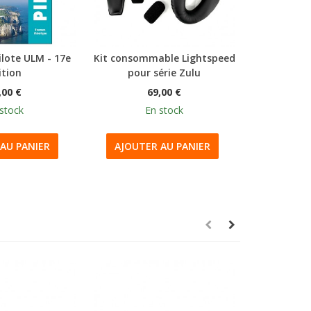
lote ULM - 17e
Kit consommable Lightspeed
Les ques
ition
pour série Zulu
LAPL(
,00 €
69,00 €
stock
En stock
E
AU PANIER
AJOUTER AU PANIER
AJOUTE