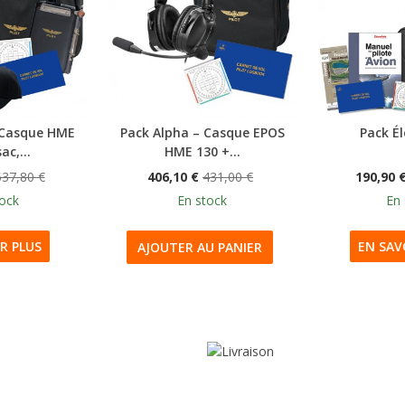
 Casque HME
Pack Alpha – Casque EPOS
Pack Él
ac,...
HME 130 +...
537,80 €
406,10 €
431,00 €
190,90 
tock
En stock
En 
R PLUS
EN SAV
AJOUTER AU PANIER