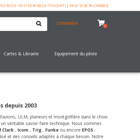
TEZ-NOUS
03 21 05 80 80 (LE TOUQUET) | 04 22 53 28 58 (CANNES)
Connexion
0
Cartes & Librairie
Equipement du pilote
s depuis 2003
 d’avions, ULM, planeurs et montgolfière dans le choix
t un véritable savoir-faire technique. Nous sommes
 Clark
,
Icom
,
Trig
,
Funke
ou encore
EPOS
.
sé et des conseils adaptés à chaque besoin. Notre