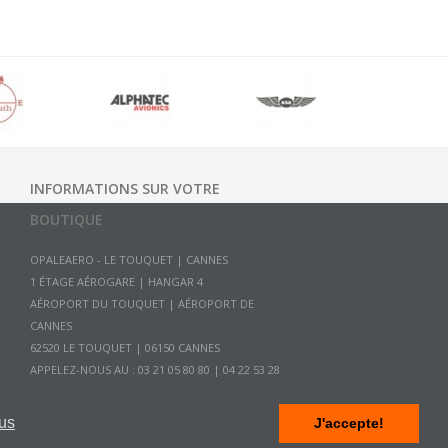
INFORMATIONS SUR VOTRE
BOUTIQUE
OPALEAERO - LE TOUQUET | CANNES
1 ÉTAGE AÉROGARE | HANGAR 4
AÉROPORT DU TOUQUET | AÉROPORT DE
CANNES
APPELEZ-NOUS AU :
03 21 05 80 80 | 04 22 53 28
58
E-MAIL :
CONTACT@OPALEAERO.COM
lus
J'accepte!