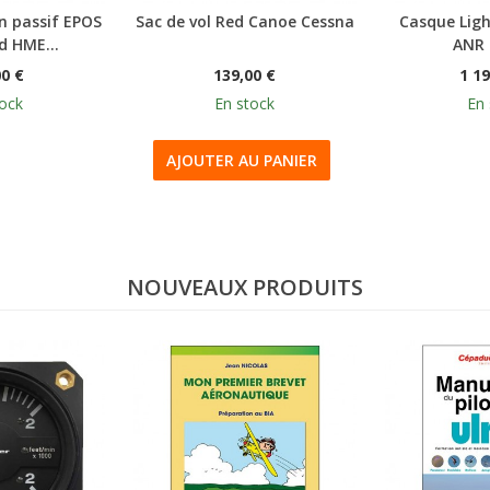
n passif EPOS
Sac de vol Red Canoe Cessna
Casque Ligh
 HME...
ANR –
00 €
139,00 €
1 19
tock
En stock
En 
AJOUTER AU PANIER
NOUVEAUX PRODUITS