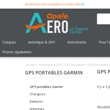
RETROUVEZ NOS HORAIRES D'OUVERTURE
ICI
Casques
Avionique & GPS
Instruments
Pour l'
Promo OpaleAero
Accueil
>
Avionique & GPS
>
GPS portables
>
GPS portables 
GPS 
GPS PORTABLES GARMIN
Il y a 3 
GPS portables Garmin
Chargeurs
Batteries
Résultat
Antennes