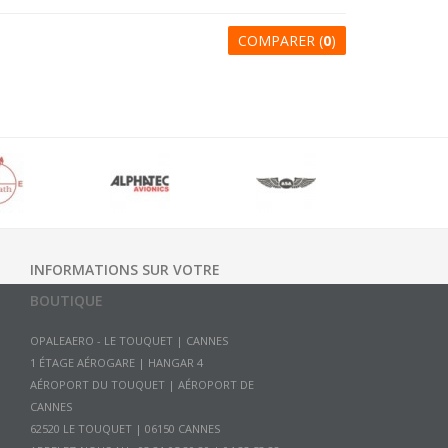
COMPARER (
0
)
INFORMATIONS SUR VOTRE
BOUTIQUE
OPALEAERO - LE TOUQUET | CANNES
1 ÉTAGE AÉROGARE | HANGAR 4
AÉROPORT DU TOUQUET | AÉROPORT DE
CANNES