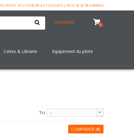
TEZ-NOUS
03 21 05 80 80 (LE TOUQUET) | 04 22 53 28 58 (CANNES)
Connexion
0
Cartes & Librairie
Equipement du pilote
Tri
--
COMPARER (
0
)