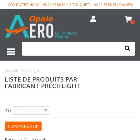
CONTACTEZ-NOUS
03 21 05 80 80 (LE TOUQUET) | 04 22 53 28 58 (CANNES)
0
Accueil
>
Préciflight
LISTE DE PRODUITS PAR
FABRICANT PRÉCIFLIGHT
Tri
--
COMPARER (
0
)
Résultats 1 - 4 sur 4.