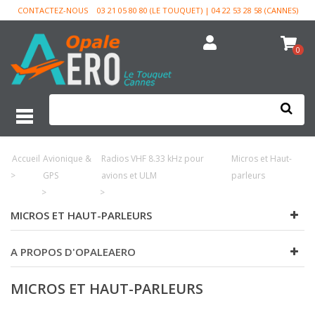
CONTACTEZ-NOUS
03 21 05 80 80 (LE TOUQUET) | 04 22 53 28 58 (CANNES)
0
Accueil
Avionique &
Radios VHF 8.33 kHz pour
Micros et Haut-
>
GPS
avions et ULM
parleurs
>
>
MICROS ET HAUT-PARLEURS
A PROPOS D'OPALEAERO
MICROS ET HAUT-PARLEURS