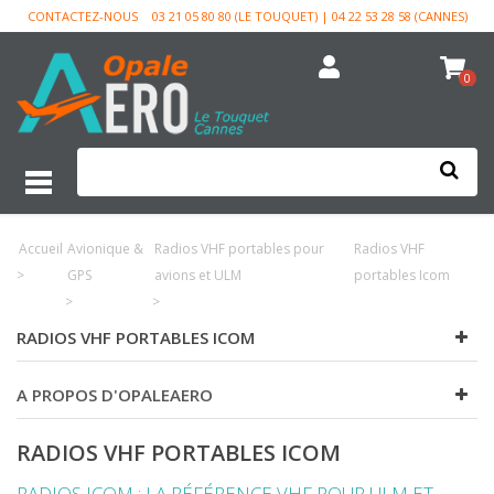
CONTACTEZ-NOUS
03 21 05 80 80 (LE TOUQUET) | 04 22 53 28 58 (CANNES)
0
Accueil
Avionique &
Radios VHF portables pour
Radios VHF
>
GPS
avions et ULM
portables Icom
>
>
RADIOS VHF PORTABLES ICOM
A PROPOS D'OPALEAERO
RADIOS VHF PORTABLES ICOM
RADIOS ICOM : LA RÉFÉRENCE VHF POUR ULM ET