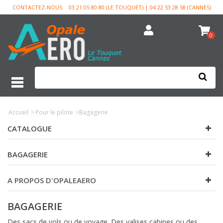
CONTACTEZ-NOUS
03 21 05 80 80 (LE TOUQUET) | 04 22 53 28 58 (CANNES)
0
Accueil
>
Pour le pilote
>
Bagagerie
CATALOGUE
BAGAGERIE
A PROPOS D'OPALEAERO
BAGAGERIE
Des sacs de vols ou de voyage. Des valises cabines ou des