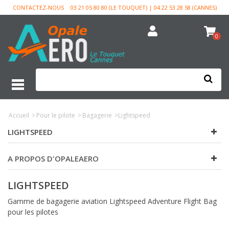
CONTACTEZ-NOUS
03 21 05 80 80 (LE TOUQUET) | 04 22 53 28 58 (CANNES)
0
Accueil
>
Pour le pilote
>
Bagagerie
>
Lightspeed
LIGHTSPEED
A PROPOS D'OPALEAERO
LIGHTSPEED
Gamme de bagagerie aviation Lightspeed Adventure Flight Bag
pour les pilotes