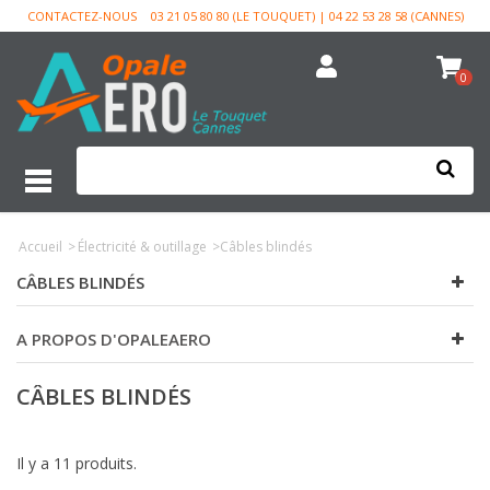
CONTACTEZ-NOUS
03 21 05 80 80 (LE TOUQUET) | 04 22 53 28 58 (CANNES)
0
Accueil
>
Électricité & outillage
>
Câbles blindés
CÂBLES BLINDÉS
A PROPOS D'OPALEAERO
CÂBLES BLINDÉS
Il y a 11 produits.