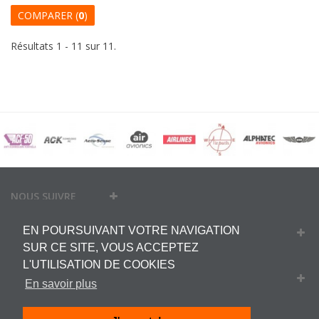
COMPARER (
0
)
Résultats 1 - 11 sur 11.
NOUS SUIVRE
EN POURSUIVANT VOTRE NAVIGATION
MON COMPTE
SUR CE SITE, VOUS ACCEPTEZ
L'UTILISATION DE COOKIES
INFORMATIONS
En savoir plus