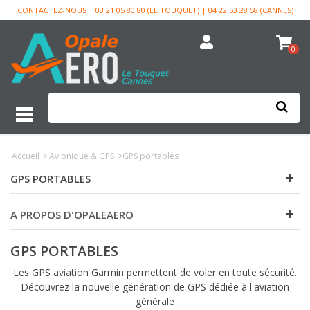
CONTACTEZ-NOUS
03 21 05 80 80 (LE TOUQUET) | 04 22 53 28 58 (CANNES)
0
Accueil
>
Avionique & GPS
>
GPS portables
GPS PORTABLES
A PROPOS D'OPALEAERO
GPS PORTABLES
Les GPS aviation Garmin permettent de voler en toute sécurité.
Découvrez la nouvelle génération de GPS dédiée à l'aviation
générale