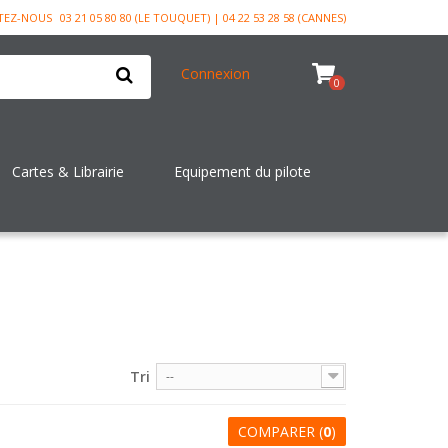
TEZ-NOUS
03 21 05 80 80 (LE TOUQUET) | 04 22 53 28 58 (CANNES)
Connexion
0
Cartes & Librairie
Equipement du pilote
Tri
--
COMPARER (
0
)