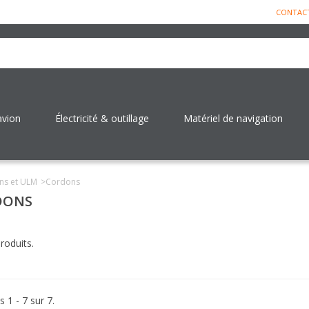
CONTAC
avion
Électricité & outillage
Matériel de navigation
ns et ULM
>
Cordons
DONS
produits.
s 1 - 7 sur 7.