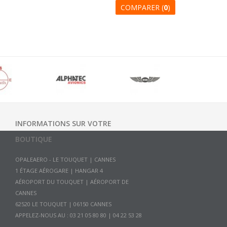
COMPARER (
0
)
INFORMATIONS SUR VOTRE
BOUTIQUE
OPALEAERO - LE TOUQUET | CANNES
1 ÉTAGE AÉROGARE | HANGAR 4
AÉROPORT DU TOUQUET | AÉROPORT DE
CANNES
APPELEZ-NOUS AU :
03 21 05 80 80 | 04 22 53 28
58