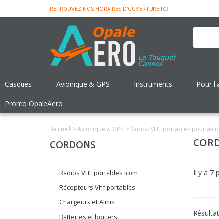
RETROUVEZ NOS HORAIRES D'OUVERTURE
ICI
Casques
Avionique & GPS
Instruments
Pour l'
Promo OpaleAero
Accueil
>
Avionique & GPS
>
Radios VHF portables pour avio
COR
CORDONS
Il y a 7 
Radios VHF portables Icom
Récepteurs Vhf portables
Chargeurs et Alims
Résultat
Batteries et boitiers