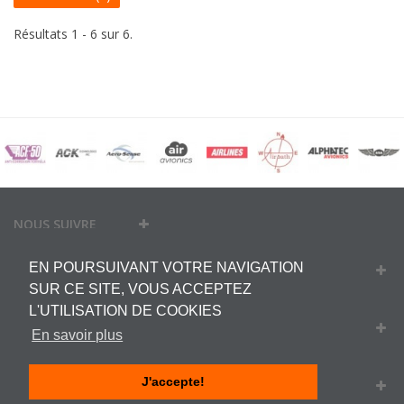
Résultats 1 - 6 sur 6.
NOUS SUIVRE
EN POURSUIVANT VOTRE NAVIGATION
MON COMPTE
SUR CE SITE, VOUS ACCEPTEZ
L'UTILISATION DE COOKIES
INFORMATIONS
En savoir plus
J'accepte!
INFORMATIONS SUR VOTRE BOUTIQUE