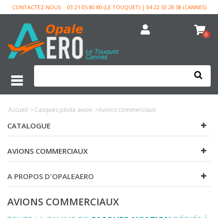
CONTACTEZ-NOUS
03 21 05 80 80 (LE TOUQUET) | 04 22 53 28 58 (CANNES)
0
Accueil
>
Casques pilote avion
>
Avions commerciaux
CATALOGUE
AVIONS COMMERCIAUX
A PROPOS D'OPALEAERO
AVIONS COMMERCIAUX