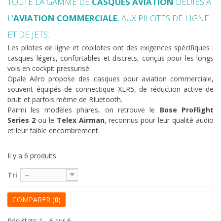
TOUTE LA GAMME DE
CASQUES AVIATION
DÉDIÉS À
L'
AVIATION COMMERCIALE
, AUX PILOTES DE LIGNE
ET DE JETS.
Les pilotes de ligne et copilotes ont des exigences spécifiques :
casques légers, confortables et discrets, conçus pour les longs
vols en cockpit pressurisé.
Opale Aéro propose des casques pour aviation commerciale,
souvent équipés de connectique XLR5, de réduction active de
bruit et parfois même de Bluetooth.
Parmi les modèles phares, on retrouve le
Bose ProFlight
Series 2
ou le
Telex Airman
, reconnus pour leur qualité audio
et leur faible encombrement.
Il y a 6 produits.
Tri
--
COMPARER (
0
)
Résultats 1 - 6 sur 6.