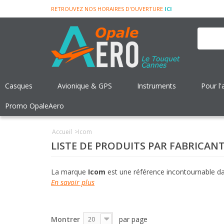
RETROUVEZ NOS HORAIRES D'OUVERTURE
ICI
Casques
Avionique & GPS
Instruments
Pour l'
Promo OpaleAero
Accueil
>
Icom
LISTE DE PRODUITS PAR FABRICAN
La marque
Icom
est une référence incontournable d
En savoir plus
Montrer
par page
20