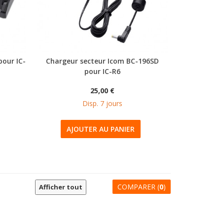
pour IC-
Chargeur secteur Icom BC-196SD
pour IC-R6
25,00 €
Disp. 7 jours
AJOUTER AU PANIER
COMPARER (
0
)
Afficher tout