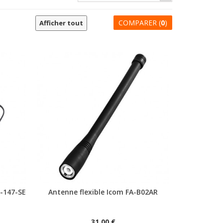
COMPARER (
0
)
Afficher tout
-147-SE
Antenne flexible Icom FA-B02AR
31,00 €