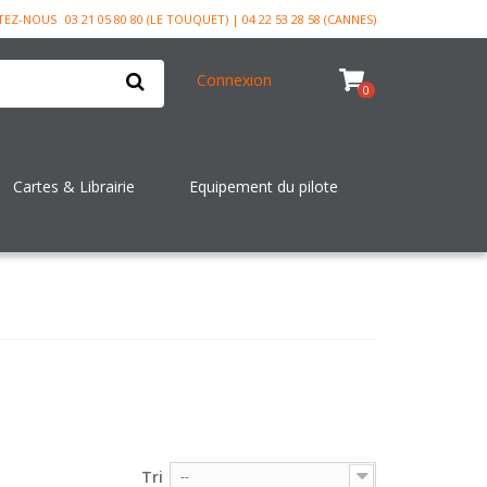
TEZ-NOUS
03 21 05 80 80 (LE TOUQUET) | 04 22 53 28 58 (CANNES)
Connexion
0
Cartes & Librairie
Equipement du pilote
Tri
--