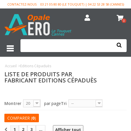
CONTACTEZ-NOUS
03 21 05 80 80 (LE TOUQUET) | 04 22 53 28 58 (CANNES)
0
Accueil
>
Editions Cépaduès
LISTE DE PRODUITS PAR
FABRICANT EDITIONS CÉPADUÈS
Montrer
par page
Tri
20
--
COMPARER (
0
)
1
2
3
...
Afficher tout