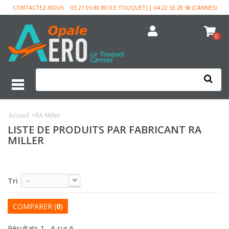
CONTACTEZ-NOUS
03 21 05 80 80 (LE TOUQUET) | 04 22 53 28 58 (CANNES)
0
Accueil
>
RA Miller
LISTE DE PRODUITS PAR FABRICANT RA
MILLER
Tri
--
COMPARER (
0
)
Résultats 1 - 6 sur 6.