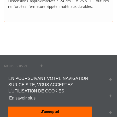
Dimensions approximatives :
24 cm L x 25,5 H
. Coutures
renforcées, fermeture zippée, matériaux durables.
NOUS SUIVRE
EN POURSUIVANT VOTRE NAVIGATION
MON COMPTE
SUR CE SITE, VOUS ACCEPTEZ
L'UTILISATION DE COOKIES
INFORMATIONS
En savoir plus
J'accepte!
INFORMATIONS SUR VOTRE BOUTIQUE