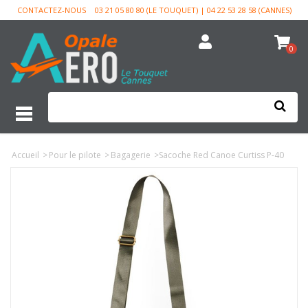
CONTACTEZ-NOUS
03 21 05 80 80 (LE TOUQUET) | 04 22 53 28 58 (CANNES)
0
Accueil
>
Pour le pilote
>
Bagagerie
>
Sacoche Red Canoe Curtiss P-40