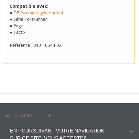
Compatible avec:
● D2
(première génération)
● Série Forerunner
● Edge
● Tactix
Référence : 010-10644-02
NOUS SUIVRE
EN POURSUIVANT VOTRE NAVIGATION
MON COMPTE
SUR CE SITE, VOUS ACCEPTEZ