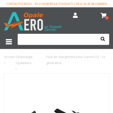
CONTACTEZ-NOUS
03 21 05 80 80 (LE TOUQUET) | 04 22 53 28 58 (CANNES)
0
Accueil
Déstockage
Pack de chargement pour Garmin D2 - 1e
>
OpaleAero
génération
>