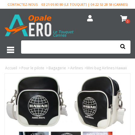
CONTACTEZ-NOUS
03 21 05 80 80 (LE TOUQUET) | 04 22 53 28 58 (CANNES)
0
Accueil
>
Pour le pilote
>
Bagagerie
>
Airlines
>
Mini bag Airlines Hawaii