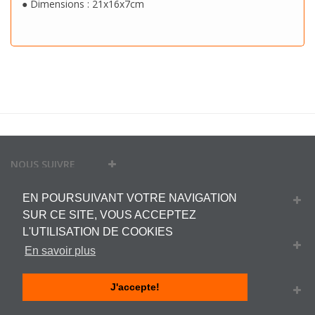
● Dimensions : 21x16x7cm
NOUS SUIVRE
EN POURSUIVANT VOTRE NAVIGATION
MON COMPTE
SUR CE SITE, VOUS ACCEPTEZ
L'UTILISATION DE COOKIES
INFORMATIONS
En savoir plus
J'accepte!
INFORMATIONS SUR VOTRE BOUTIQUE