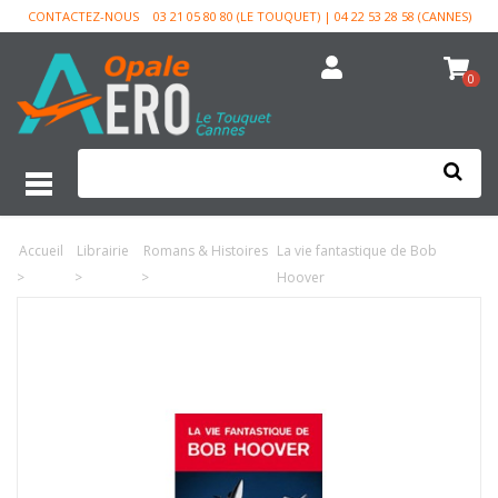
CONTACTEZ-NOUS
03 21 05 80 80 (LE TOUQUET) | 04 22 53 28 58 (CANNES)
0
Accueil
Librairie
Romans & Histoires
La vie fantastique de Bob
>
>
>
Hoover