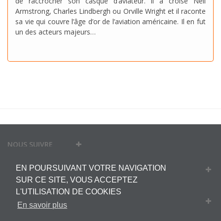
de raccrocher son casque d’aviateur. Il a croisé Neil
Armstrong, Charles Lindbergh ou Orville Wright et il raconte
sa vie qui couvre l’âge d’or de l’aviation américaine. Il en fut
un des acteurs majeurs…
NOUS SUIVRE
EN POURSUIVANT VOTRE NAVIGATION
MON COMPTE
SUR CE SITE, VOUS ACCEPTEZ
L'UTILISATION DE COOKIES
INFORMATIONS
En savoir plus