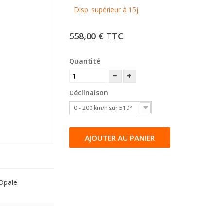
Disp. supérieur à 15j
558,00 €
TTC
Quantité
Déclinaison
0 - 200 km/h sur 510°
AJOUTER AU PANIER
Opale.