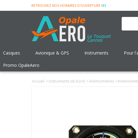
RETROUVEZ NOS HORAIRES D'OUVERTURE
ICI
Casques
Avionique & GPS
Instruments
Pour l'
Promo OpaleAero
Accueil
>
Instruments de bord
>
Anémomètres
>
Anémomètre