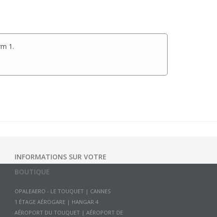
rm 1.
INFORMATIONS SUR VOTRE
BOUTIQUE
OPALEAERO - LE TOUQUET | CANNES
1 ÉTAGE AÉROGARE | HANGAR 4
AÉROPORT DU TOUQUET | AÉROPORT DE