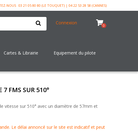
TEZ-NOUS
03 21 05 80 80 (LE TOUQUET) | 04 22 53 28 58 (CANNES)
Connexion
0
Cartes & Librairie
Equipement du pilote
7 FMS SUR 510°
e vitesse sur 510° avec un diamètre de 57mm et
de. Le délai annoncé sur le site est indicatif et peut