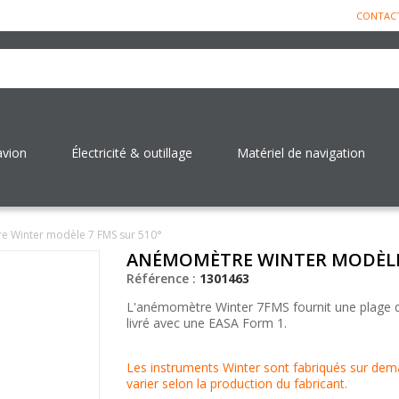
CONTAC
avion
Électricité & outillage
Matériel de navigation
 Winter modèle 7 FMS sur 510°
ANÉMOMÈTRE WINTER MODÈLE 
Référence :
1301463
L'anémomètre Winter 7FMS fournit une plage d
livré avec une EASA Form 1.
Les instruments Winter sont fabriqués sur deman
varier selon la production du fabricant.