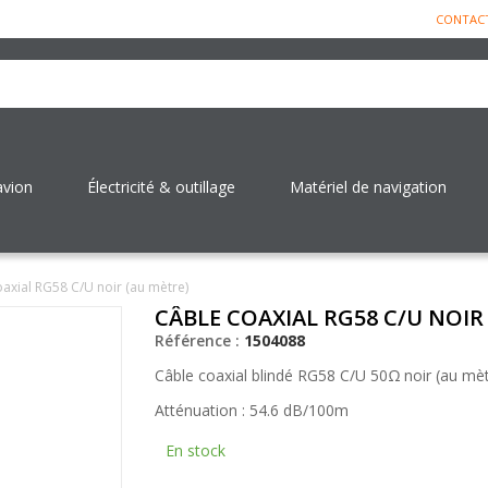
CONTAC
avion
Électricité & outillage
Matériel de navigation
axial RG58 C/U noir (au mètre)
CÂBLE COAXIAL RG58 C/U NOIR
Référence :
1504088
Câble coaxial blindé RG58 C/U 50Ω noir (au mèt
Atténuation : 54.6 dB/100m
En stock