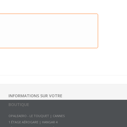
INFORMATIONS SUR VOTRE
BOUTIQUE
OPALEAERO - LE TOUQUET | CANNES
1 ÉTAGE AÉROGARE | HANGAR 4