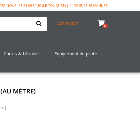
TEZ-NOUS
03 21 05 80 80 (LE TOUQUET) | 04 22 53 28 58 (CANNES)
Connexion
0
Cartes & Librairie
Equipement du pilote
 (AU MÈTRE)
re)