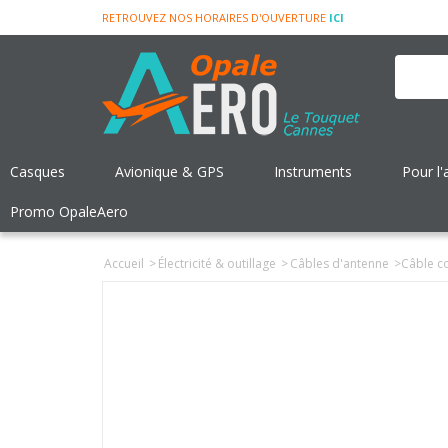
RETROUVEZ NOS HORAIRES D'OUVERTURE
ICI
Casques
Avionique & GPS
Instruments
Pour l'
Promo OpaleAero
Accueil
>
Électricité & outillage
>
Câbles d'antenne
>
Câble co