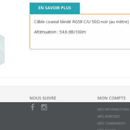
EN SAVOIR PLUS
Câble coaxial blindé RG58 C/U 50Ω noir (au mètre)
Atténuation : 54.6 dB/100m
NOUS SUIVRE
MON COMPTE
MES INFORMATIONS
MES ADRESSES
MES COMMANDES