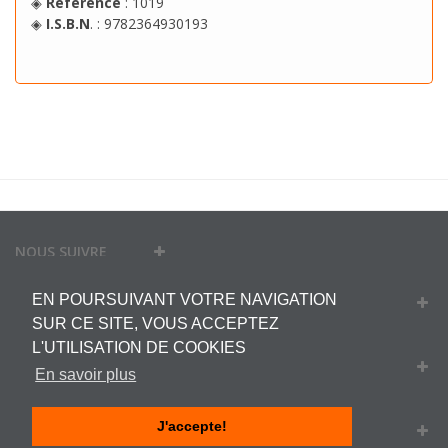
◈
Référence
: 1019
◈
I.S.B.N
. : 9782364930193
NOUS SUIVRE
EN POURSUIVANT VOTRE NAVIGATION
MON COMPTE
SUR CE SITE, VOUS ACCEPTEZ
L'UTILISATION DE COOKIES
INFORMATIONS
En savoir plus
J'accepte!
INFORMATIONS SUR VOTRE BOUTIQUE