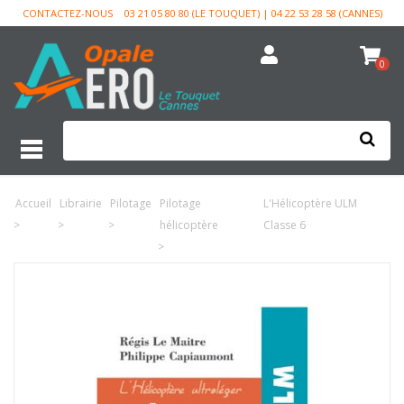
CONTACTEZ-NOUS
03 21 05 80 80 (LE TOUQUET) | 04 22 53 28 58 (CANNES)
0
Accueil
Librairie
Pilotage
Pilotage
L'Hélicoptère ULM
>
>
>
hélicoptère
Classe 6
>