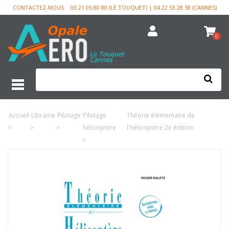
CONTACTEZ-NOUS
03 21 05 80 80 (LE TOUQUET) | 04 22 53 28 58 (CANNES)
0
Accueil
Librairie
Pilotage
Pilotage
Théorie élémentaire de
>
>
>
hélicoptère
l'hélicoptère 2e édition
>