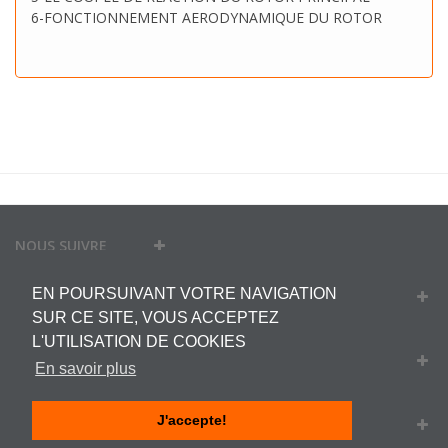
6-FONCTIONNEMENT AERODYNAMIQUE DU ROTOR
NOUS SUIVRE
EN POURSUIVANT VOTRE NAVIGATION
MON COMPTE
SUR CE SITE, VOUS ACCEPTEZ
L'UTILISATION DE COOKIES
INFORMATIONS
En savoir plus
J'accepte!
INFORMATIONS SUR VOTRE BOUTIQUE