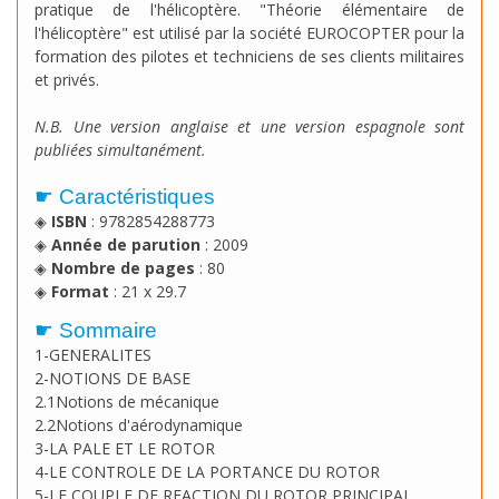
pratique de l'hélicoptère. "Théorie élémentaire de
l'hélicoptère" est utilisé par la société EUROCOPTER pour la
formation des pilotes et techniciens de ses clients militaires
et privés.
N.B. Une version anglaise et une version espagnole sont
publiées simultanément.
☛ Caractéristiques
◈
ISBN
: 9782854288773
◈
Année de parution
: 2009
◈
Nombre de pages
: 80
◈
Format
: 21 x 29.7
☛ Sommaire
1-GENERALITES
2-NOTIONS DE BASE
2.1Notions de mécanique
2.2Notions d'aérodynamique
3-LA PALE ET LE ROTOR
4-LE CONTROLE DE LA PORTANCE DU ROTOR
5-LE COUPLE DE REACTION DU ROTOR PRINCIPAL