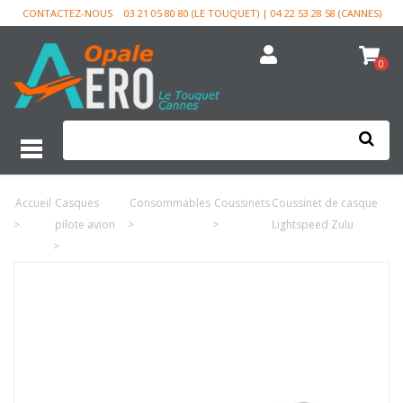
CONTACTEZ-NOUS
03 21 05 80 80 (LE TOUQUET) | 04 22 53 28 58 (CANNES)
0
Accueil
Casques
Consommables
Coussinets
Coussinet de casque
>
pilote avion
>
>
Lightspeed Zulu
>