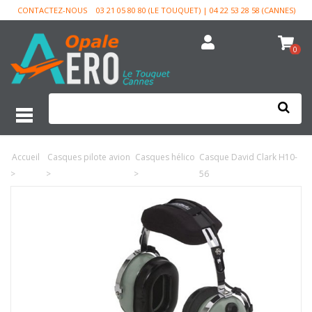
CONTACTEZ-NOUS
03 21 05 80 80 (LE TOUQUET) | 04 22 53 28 58 (CANNES)
0
Accueil
Casques pilote avion
Casques hélico
Casque David Clark H10-
>
>
>
56