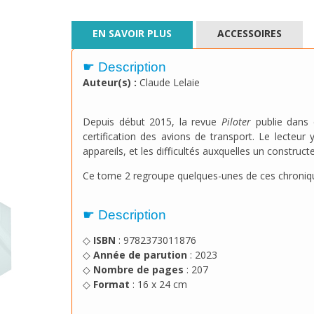
EN SAVOIR PLUS
ACCESSOIRES
☛ Description
Auteur(s) :
Claude Lelaie
Depuis début 2015, la revue
Piloter
publie dans 
certification des avions de transport. Le lecteur
appareils, et les difficultés auxquelles un construct
Ce tome 2 regroupe quelques-unes de ces chroniq
☛ Description
◇
ISBN
: 9782373011876
◇
Année de parution
: 2023
◇
Nombre de pages
: 207
◇
Format
: 16 x 24 cm