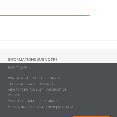
INFORMATIONS SUR VOTRE
BOUTIQUE
OPALEAERO - LE TOUQUET | CANNES
1 ÉTAGE AÉROGARE | HANGAR 4
AÉROPORT DU TOUQUET | AÉROPORT DE
CANNES
APPELEZ-NOUS AU :
03 21 05 80 80 | 04 22 53 28
58