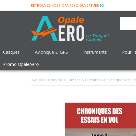
RETROUVEZ NOS HORAIRES D'OUVERTURE
ICI
Casques
Avionique & GPS
Instruments
Pour l'
Promo OpaleAero
Accueil
>
Librairie
>
Romans & Histoires
>
Chroniques des Es