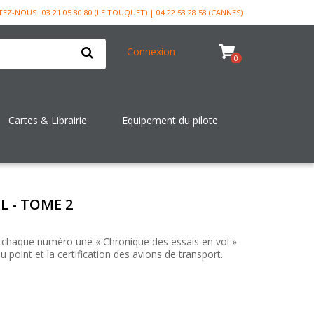
TEZ-NOUS
03 21 05 80 80 (LE TOUQUET) | 04 22 53 28 58 (CANNES)
Connexion
0
Cartes & Librairie
Equipement du pilote
L - TOME 2
 chaque numéro une « Chronique des essais en vol »
u point et la certification des avions de transport.