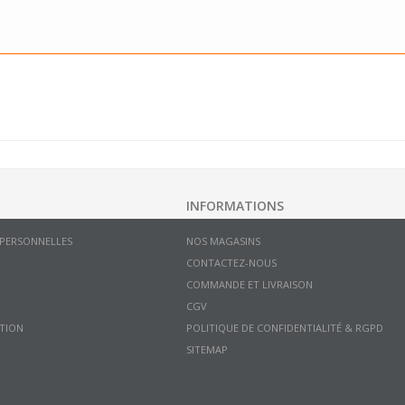
INFORMATIONS
 PERSONNELLES
NOS MAGASINS
CONTACTEZ-NOUS
COMMANDE ET LIVRAISON
CGV
TION
POLITIQUE DE CONFIDENTIALITÉ & RGPD
SITEMAP