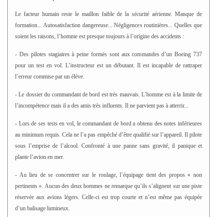
Le facteur humain reste le maillon faible de la sécurité aérienne. Manque de
formation... Autosatisfaction dangereuse... Négligences routinières... Quelles que
soient les raisons, l’homme est presque toujours à l’origine des accidents :
- Des pilotes stagiaires à peine formés sont aux commandes d’un Boeing 737
pour un test en vol. L’instructeur est un débutant. Il est incapable de rattraper
l’erreur commise par un élève.
- Le dossier du commandant de bord est très mauvais. L’homme est à
la limite de
l’incompétence mais il a des amis très influents. Il ne parvient pas
à atterrir...
- Lors de ses tests en vol, le commandant de bord a obtenu des notes
inférieures
au minimum requis. Cela ne l’a pas empêché d’être qualifié sur
l’appareil. Il pilote
sous l’emprise de l’alcool. Confronté à une panne sans gravité, il panique et
plante l’avion en mer.
- Au lieu de se concentrer sur le roulage, l’équipage tient des propos « non
pertinents ». Aucun des deux hommes ne remarque qu’ils s’alignent sur une piste
réservée aux avions légers. Celle-ci est trop courte et n’est même pas équipée
d’un balisage lumineux.