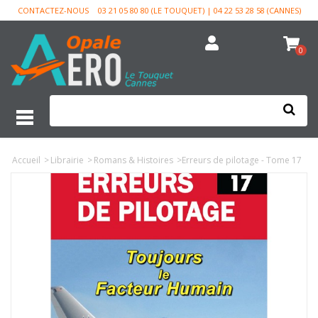
CONTACTEZ-NOUS
03 21 05 80 80 (LE TOUQUET) | 04 22 53 28 58 (CANNES)
0
Accueil
>
Librairie
>
Romans & Histoires
>
Erreurs de pilotage - Tome 17