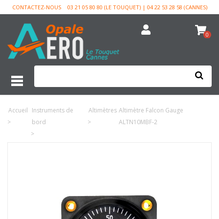
CONTACTEZ-NOUS
03 21 05 80 80 (LE TOUQUET) | 04 22 53 28 58 (CANNES)
0
Accueil
Instruments de
Altimètres
Altimètre Falcon Gauge
>
bord
>
ALTN10MBF-2
>