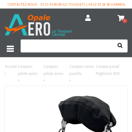
CONTACTEZ-NOUS
03 21 05 80 80 (LE TOUQUET) | 04 22 53 28 58 (CANNES)
0
Accueil
Casques
Casques
Casques avion
Casque passif
>
pilote avion
pilote avion
passifs
Flightcom 5DX
>
>
>