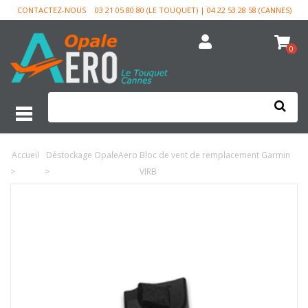
CONTACTEZ-NOUS
03 21 05 80 80 (LE TOUQUET) | 04 22 53 28 58 (CANNES)
0
Accueil
Déstockage OpaleAero
Bloc de vent de remplacement Garmin
>
>
VIRB