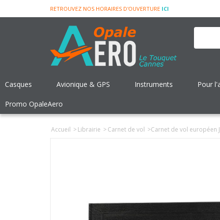
RETROUVEZ NOS HORAIRES D'OUVERTURE
ICI
Casques
Avionique & GPS
Instruments
Pour l'
Promo OpaleAero
Accueil
>
Librairie
>
Carnet de vol
>
Carnet de vol européen