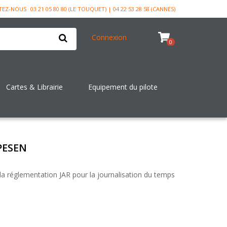
TEZ-NOUS
03 21 05 80 80 (LE TOUQUET) | 04 22 53 28 58 (CANNES)
Connexion
0
Cartes & Librairie
Equipement du pilote
PESEN
la réglementation JAR pour la journalisation du temps