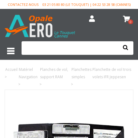
CONTACTEZ-NOUS
03 21 05 80 80 (LE TOUQUET) | 04 22 53 28 58 (CANNES)
0
Accueil
Matériel
Planches de vol,
Planchettes
Planchette de vol trois
>
Navigation
support RAM
simples
volets IFR Jeppesen
>
>
>