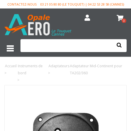
CONTACTEZ-NOUS
03 21 05 80 80 (LE TOUQUET) | 04 22 53 28 58 (CANNES)
0
Accueil
Instruments de
Adaptateurs
Adaptateur Mid-Continent pour
>
bord
>
TA202/360
>