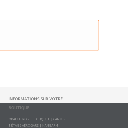
INFORMATIONS SUR VOTRE
BOUTIQUE
OPALEAERO - LE TOUQUET | CANNES
1 ÉTAGE AÉROGARE | HANGAR 4