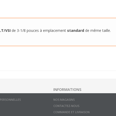
LT/VSI
de 3-1/8 pouces à emplacement
standard
de même taille.
INFORMATIONS
 PERSONNELLES
NOS MAGASINS
CONTACTEZ-NOUS
COMMANDE ET LIVRAISON