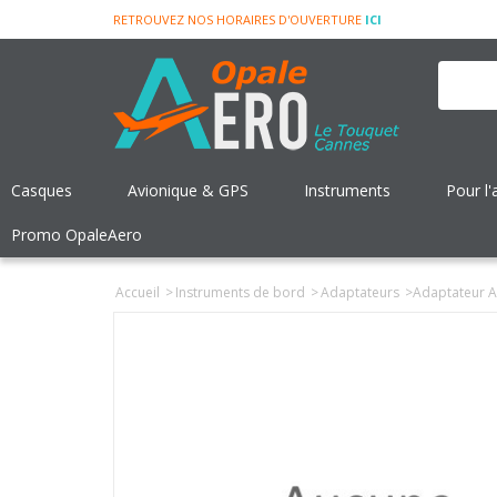
RETROUVEZ NOS HORAIRES D'OUVERTURE
ICI
Casques
Avionique & GPS
Instruments
Pour l'
Promo OpaleAero
Accueil
>
Instruments de bord
>
Adaptateurs
>
Adaptateur A