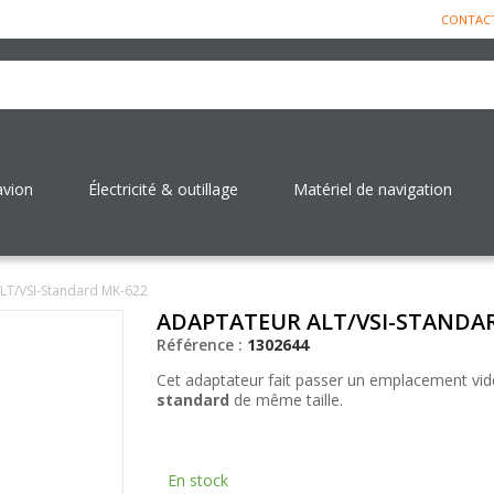
CONTAC
avion
Électricité & outillage
Matériel de navigation
LT/VSI-Standard MK-622
ADAPTATEUR ALT/VSI-STANDA
Référence :
1302644
Cet adaptateur fait passer un emplacement vi
standard
de même taille.
En stock