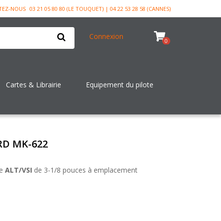
TEZ-NOUS
03 21 05 80 80 (LE TOUQUET) | 04 22 53 28 58 (CANNES)
Connexion
0
Cartes & Librairie
Equipement du pilote
RD MK-622
de
ALT/VSI
de 3-1/8 pouces à emplacement