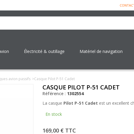
CONTAC
avion
Électricité & outillage
Matériel de navigation
ues avion passifs
>
Casque Pilot P-51 Cadet
CASQUE PILOT P-51 CADET
Référence :
1302554
La casque
Pilot P-51 Cadet
est un excellent ch
En stock
169,00 €
TTC