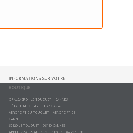
INFORMATIONS SUR VOTRE
BOUTIQUE
OPALEAERO - LE TOUQUET | CANNES
1 ÉTAGE AÉROGARE | HANGAR 4
AÉROPORT DU TOUQUET | AÉROPORT DE
CANNES
APPELEZ-NOUS AU :
03 21 05 80 80 | 04 22 53 28