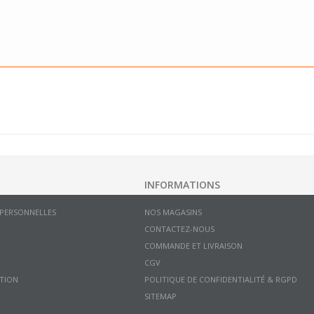
INFORMATIONS
 PERSONNELLES
NOS MAGASINS
CONTACTEZ-NOUS
COMMANDE ET LIVRAISON
CGV
TION
POLITIQUE DE CONFIDENTIALITÉ & RGPD
SITEMAP