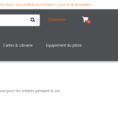
TEZ-NOUS
03 21 05 80 80 (LE TOUQUET) | 04 22 53 28 58 (CANNES)
Connexion
0
Cartes & Librairie
Equipement du pilote
oix pour les enfants pendant le vol.