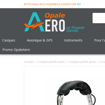
RETROUVEZ NOS HORAIRES D'OUVERTURE
ICI
Casques
Avionique & GPS
Instruments
Pour l'
Promo OpaleAero
Accueil
>
Casques pilote avion
>
Casques pilote avion
>
Casq