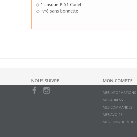
◇ 1 casque P-51 Cadet
◇ livré
sans
bonnette
NOUS SUIVRE
MON COMPTE
MES INFORMATIONS
MES ADRESSES
MES COMMANDES
MES AVOIRS
MES BONS DE RÉDUC