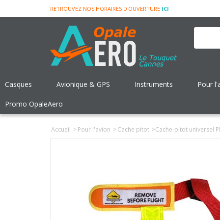
RETROUVEZ NOS HORAIRES D'OUVERTURE
ICI
Casques
Avionique & GPS
Instruments
Pour l'
Promo OpaleAero
Accueil
>
Pour l'avion
>
Cache pitot
>
Cache-pitot universel P