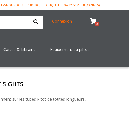
TEZ-NOUS
03 21 05 80 80 (LE TOUQUET) | 04 22 53 28 58 (CANNES)
Connexion
0
Cartes & Librairie
Equipement du pilote
E SIGHTS
onnent sur les tubes Pitot de toutes longueurs,