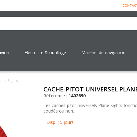
CONTAC
avion
Électricité & outillage
Matériel de navigation
lane Sights
CACHE-PITOT UNIVERSEL PLAN
Référence :
1402690
Les caches-pitot universels Plane Sights foncti
coudés ou non.
Disp. 15 jours