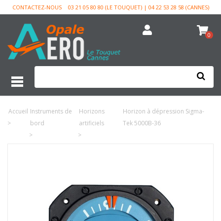
CONTACTEZ-NOUS
03 21 05 80 80 (LE TOUQUET) | 04 22 53 28 58 (CANNES)
0
Accueil
Instruments de
Horizons
Horizon à dépression Sigma-
>
bord
artificiels
Tek 5000B-36
>
>