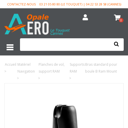
CONTACTEZ-NOUS
03 21 05 80 80 (LE TOUQUET) | 04 22 53 28 58 (CANNES)
0
Accueil
Matériel
Planches de vol,
Supports
Bras standard pour
>
Navigation
support RAM
RAM
boule B Ram Mount
>
>
>