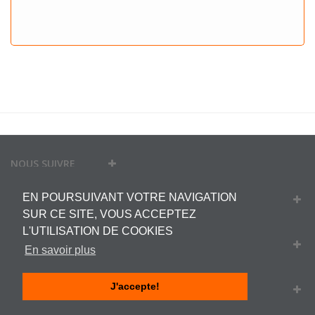
NOUS SUIVRE
EN POURSUIVANT VOTRE NAVIGATION
MON COMPTE
SUR CE SITE, VOUS ACCEPTEZ
L'UTILISATION DE COOKIES
INFORMATIONS
En savoir plus
J'accepte!
INFORMATIONS SUR VOTRE BOUTIQUE