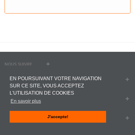
NOUS SUIVRE
EN POURSUIVANT VOTRE NAVIGATION
MON COMPTE
SUR CE SITE, VOUS ACCEPTEZ
L'UTILISATION DE COOKIES
INFORMATIONS
En savoir plus
J'accepte!
INFORMATIONS SUR VOTRE BOUTIQUE