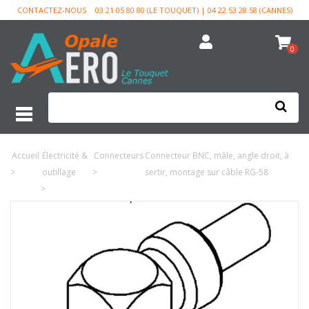
CONTACTEZ-NOUS
03 21 05 80 80 (LE TOUQUET) | 04 22 53 28 58 (CANNES)
0
Accueil
Électricité &
Connecteurs
Connecteur BNC, mâle, angle droit, à
>
outillage
>
sertir, montage sur câble RG-58
>