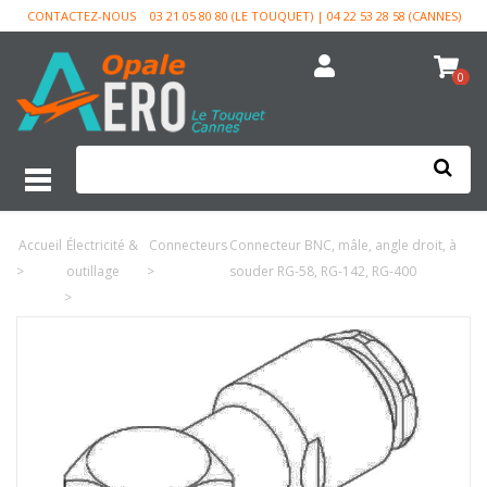
CONTACTEZ-NOUS
03 21 05 80 80 (LE TOUQUET) | 04 22 53 28 58 (CANNES)
0
Accueil
Électricité &
Connecteurs
Connecteur BNC, mâle, angle droit, à
>
outillage
>
souder RG-58, RG-142, RG-400
>