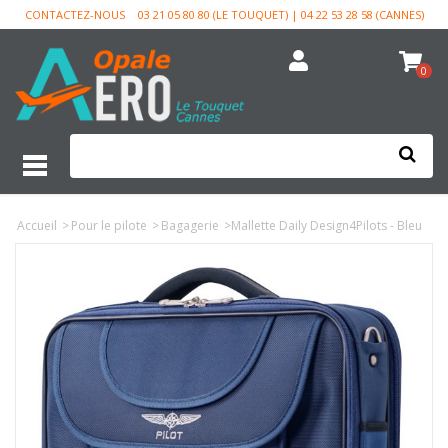
CONTACTEZ-NOUS
03 21 05 80 80 (LE TOUQUET) | 04 22 53 28 58 (CANNES)
0
Accueil
>
Pour le pilote
>
Bagagerie
>
Mallette Daily Design4Pilots - Bleu