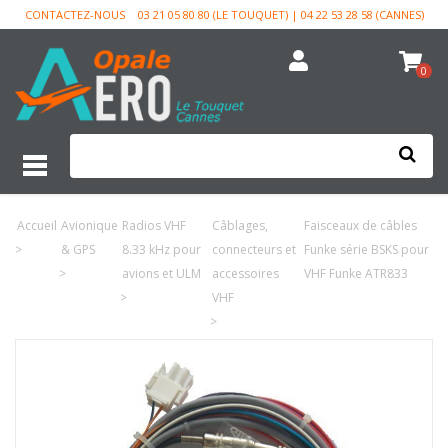
CONTACTEZ-NOUS
03 21 05 80 80 (LE TOUQUET) | 04 22 53 28 58 (CANNES)
0
Accueil
Avionique
Radios VHF
Câblages,
Faisceaux de câbles
>
& GPS
8.33 kHz pour
connecteurs et
Funke série BSKS pour
>
avions et ULM
accessoires
VHF Funke ATR833
>
VHF
>