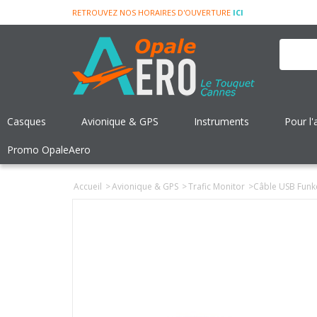
RETROUVEZ NOS HORAIRES D'OUVERTURE
ICI
Casques
Avionique & GPS
Instruments
Pour l'
Promo OpaleAero
Accueil
>
Avionique & GPS
>
Trafic Monitor
>
Câble USB Fun