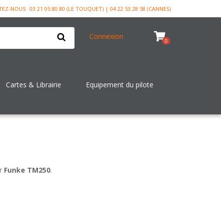
TEZ-NOUS
03 21 05 80 80 (LE TOUQUET) | 04 22 53 28 58 (CANNES)
Connexion
0
Cartes & Librairie
Equipement du pilote
or
Funke TM250
.