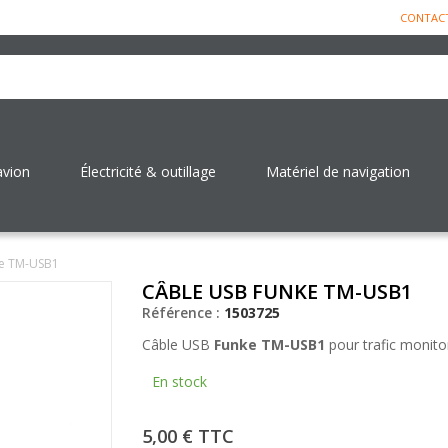
CONTAC
avion
Électricité & outillage
Matériel de navigation
ke TM-USB1
CÂBLE USB FUNKE TM-USB1
Référence :
1503725
Câble USB
Funke TM-USB1
pour trafic monit
En stock
5,00 €
TTC