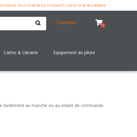
TEZ-NOUS
03 21 05 80 80 (LE TOUQUET) | 04 22 53 28 58 (CANNES)
Connexion
0
Cartes & Librairie
Equipement du pilote
xe facilement au manche ou au volant de commande