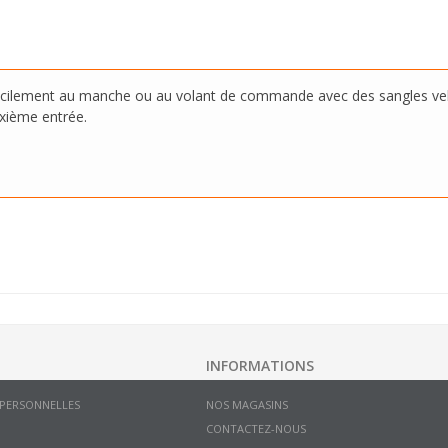
acilement au manche ou au volant de commande avec des sangles vel
uxième entrée.
INFORMATIONS
 PERSONNELLES
NOS MAGASINS
CONTACTEZ-NOUS