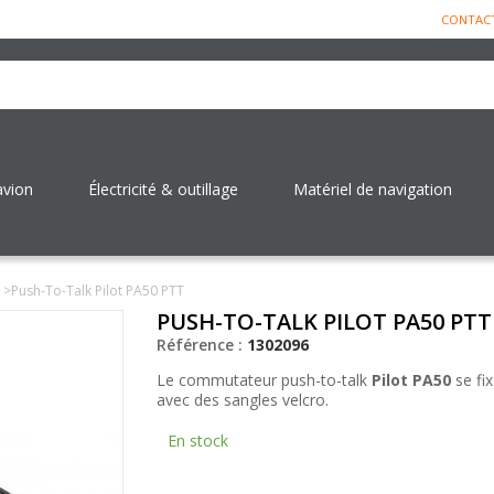
CONTAC
avion
Électricité & outillage
Matériel de navigation
>
Push-To-Talk Pilot PA50 PTT
PUSH-TO-TALK PILOT PA50 PTT
Référence :
1302096
Le commutateur push-to-talk
Pilot PA50
se fi
avec des sangles velcro.
En stock