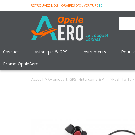
RETROUVEZ NOS HORAIRES D'OUVERTURE
ICI
Casques
Avionique & GPS
Instruments
Pour l'
Promo OpaleAero
Accueil
>
Avionique & GPS
>
Intercoms & PTT
>
Push-To-Talk