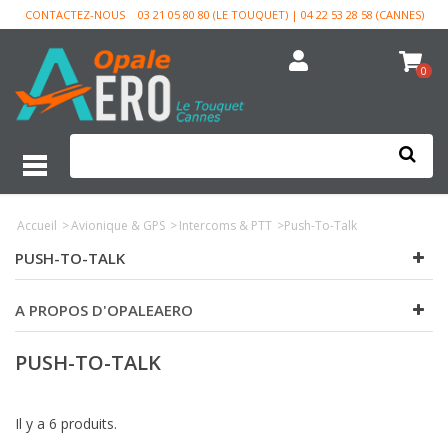
CONTACTEZ-NOUS
03 21 05 80 80 (LE TOUQUET) | 04 22 53 28 58 (CANNES)
0
Accueil
>
Avionique & GPS
>
Intercoms & PTT
>
Push-To-Talk
PUSH-TO-TALK
A PROPOS D'OPALEAERO
PUSH-TO-TALK
Il y a 6 produits.