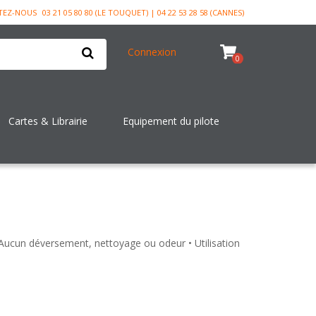
TEZ-NOUS
03 21 05 80 80 (LE TOUQUET) | 04 22 53 28 58 (CANNES)
Connexion
0
Cartes & Librairie
Equipement du pilote
• Aucun déversement, nettoyage ou odeur • Utilisation