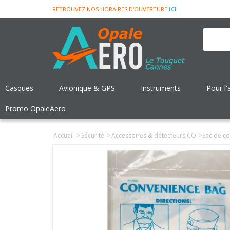
RETROUVEZ NOS HORAIRES D'OUVERTURE
ICI
Casques
Avionique & GPS
Instruments
Pour l'
Promo OpaleAero
Accueil
>
Sécurité
>
Accessoires & détecteurs CO
>
Sac de co