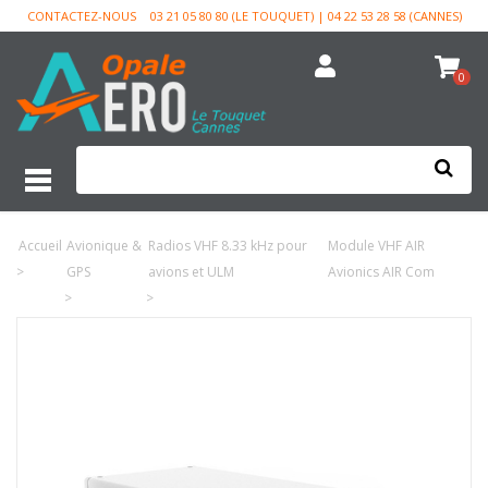
CONTACTEZ-NOUS
03 21 05 80 80 (LE TOUQUET) | 04 22 53 28 58 (CANNES)
0
Accueil
Avionique &
Radios VHF 8.33 kHz pour
Module VHF AIR
>
GPS
avions et ULM
Avionics AIR Com
>
>