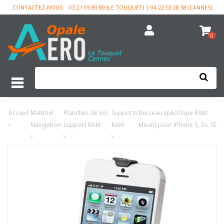
CONTACTEZ-NOUS
03 21 05 80 80 (LE TOUQUET) | 04 22 53 28 58 (CANNES)
0
Accueil
Matériel
Planches de vol,
Supports
Berceau spécifique RAM
>
Navigation
support RAM
RAM
Mount pour iPhone 5, 5s, SE
>
>
>