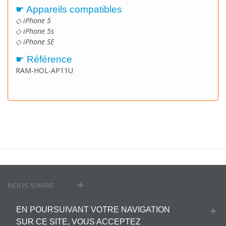
☛ Appareils compatibles
◇ iPhone 5
◇ iPhone 5s
◇ iPhone SE
☛ Référence
RAM-HOL-AP11U
NOUS SUIVRE
EN POURSUIVANT VOTRE NAVIGATION
MON COMPTE
SUR CE SITE, VOUS ACCEPTEZ