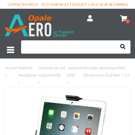
CONTACTEZ-NOUS
03 21 05 80 80 (LE TOUQUET) | 04 22 53 28 58 (CANNES)
0
Accueil
Matériel
Planches de vol,
Supports
Berceau spécifique RAM
>
Navigation
support RAM
RAM
Mount pour iPad Mini 1 à 3
>
>
>