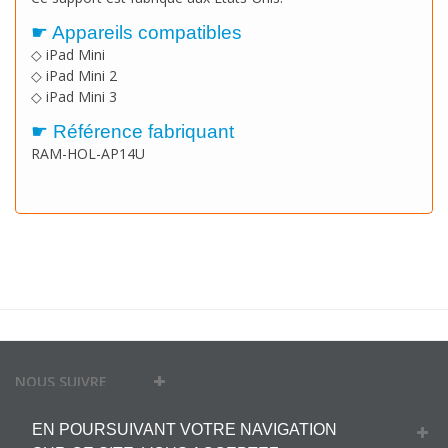
☛ Appareils compatibles
◇
iPad Mini
◇
iPad Mini
2
◇
iPad Mini
3
☛ Référence fabriquant
RAM-HOL-AP14U
NOUS SUIVRE
EN POURSUIVANT VOTRE NAVIGATION
MON COMPTE