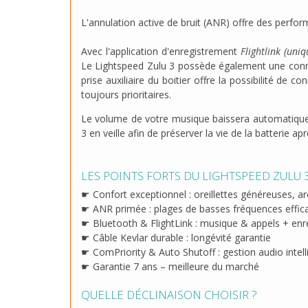
L'annulation active de bruit (ANR) offre des perf
Avec l'application d'enregistrement
Flightlink (uni
Le Lightspeed Zulu 3 possède également une conne
prise auxiliaire du boitier offre la possibilité de
toujours prioritaires.
Le volume de votre musique baissera automatique
3 en veille afin de préserver la vie de la batterie ap
LES POINTS FORTS DU LIGHTSPEED ZULU 
☛ Confort exceptionnel : oreillettes généreuses, arc
☛ ANR primée : plages de basses fréquences effic
☛ Bluetooth & FlightLink : musique & appels + enr
☛ Câble Kevlar durable : longévité garantie
☛ ComPriority & Auto Shutoff : gestion audio intell
☛ Garantie 7 ans – meilleure du marché
QUELLE DÉCLINAISON CHOISIR ?