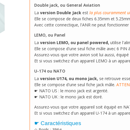
Double jack, ou General Aviation
La
version Double Jack
est
la plus couramment ut
Elle se compose de deux fiches 6.35mm et 5.25mm : 
Avec cette connectique, l'ANR ne peut fonctionner
LEMO, ou Panel
La
version LEMO, ou panel powered,
utilise l'a
Elle se compose d'une seul fiche mâle avec 6 PIN à 
Assurez-vous que votre avion soit lui aussi, équipé
Et si vous switchez d'un appareil LEMO à un appar
U-174 ou NATO
La
version U174, ou mono jack,
se retrouve essen
Elle se compose d'une seul fiche jack mâle.
ATTEN
☛ NATO US : le mono jack est argenté.
☛ NATO UK : le mono jack est doré.
Assurez-vous que votre appareil soit équipé en N
Et si vous switchez d'un appareil U-174 à un appar
☛ Caractéristiques
◇ Poids : 396g