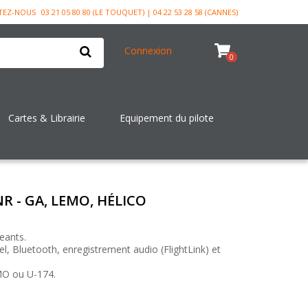
TEZ-NOUS
03 21 05 80 80 (LE TOUQUET) | 04 22 53 28 58 (CANNES)
Connexion
0
Cartes & Librairie
Equipement du pilote
R - GA, LEMO, HÉLICO
eants.
el, Bluetooth, enregistrement audio (FlightLink) et
MO ou U-174.