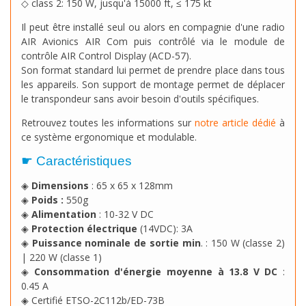
◇
class 2: 150 W, jusqu'à 15000 ft, ≤ 175 kt
Il peut être installé seul ou alors en compagnie d'une radio
AIR Avionics AIR Com puis contrôlé via le module de
contrôle AIR Control Display (ACD-57).
Son format standard lui permet de prendre place dans tous
les appareils. Son support de montage permet de déplacer
le transpondeur sans avoir besoin d'outils spécifiques.
Retrouvez toutes les informations sur
notre article dédié
à
ce système ergonomique et modulable.
☛ Caractéristiques
◈
Dimensions
: 65 x 65 x 128mm
◈
Poids :
550g
◈
Alimentation
: 10-32 V DC
◈
Protection électrique
(14VDC): 3A
◈
Puissance nominale de sortie min
. : 150 W (classe 2)
| 220 W (classe 1)
◈
Consommation d'énergie moyenne à 13.8 V DC
:
0.45 A
◈ Certifié ETSO-2C112b/ED-73B