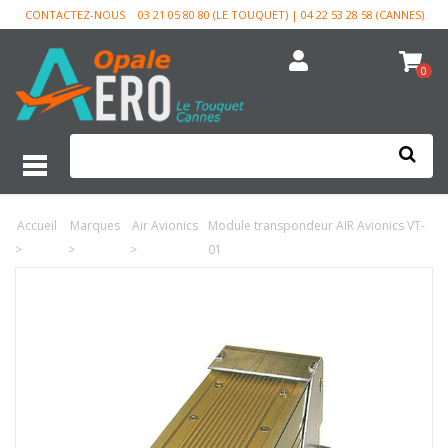
CONTACTEZ-NOUS
03 21 05 80 80 (LE TOUQUET) | 04 22 53 28 58 (CANNES)
0
Accueil
Marques
Air Avionics
Module transpondeur AIR Avionics VT-
>
>
>
01